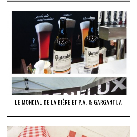
S
PHIE
LE MONDIAL DE LA BIÈRE ET P.A. & GARGANTUA
T