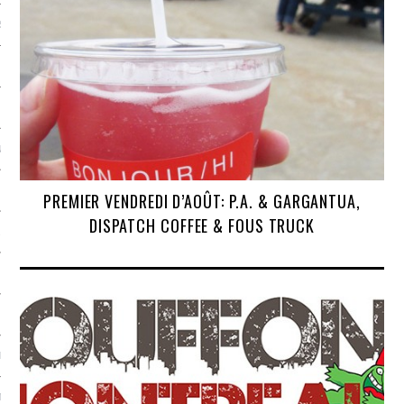
S
 ATELIERS
NS
PREMIER VENDREDI D’AOÛT: P.A. & GARGANTUA,
DISPATCH COFFEE & FOUS TRUCK
& VINAIGRES
SMES
MANGER