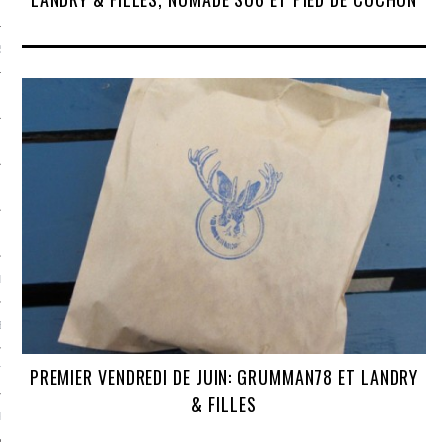
S & FRUITS DE MER
S
CHS
L
EC
PREMIER VENDREDI DE JUIN: GRUMMAN78 ET LANDRY
TS-UNIS
& FILLES
PE