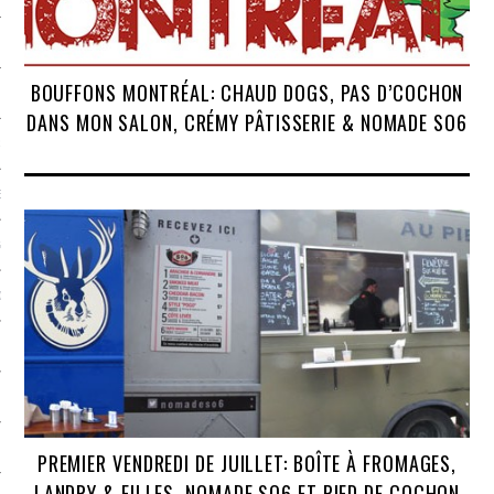
CAFÉS
BOUFFONS MONTRÉAL: CHAUD DOGS, PAS D’COCHON
DANS MON SALON, CRÉMY PÂTISSERIE & NOMADE SO6
ES
ES
GES
ONS
ERS
TS
PREMIER VENDREDI DE JUILLET: BOÎTE À FROMAGES,
LANDRY & FILLES, NOMADE SO6 ET PIED DE COCHON