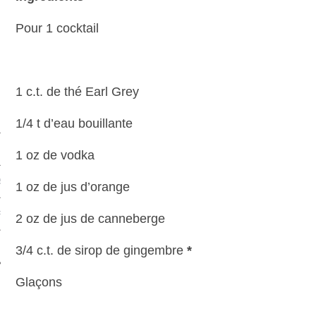
Pour 1 cocktail
1 c.t. de thé Earl Grey
1/4 t d’eau bouillante
1 oz de vodka
S
1 oz de jus d’orange
PHIE
2 oz de jus de canneberge
T
3/4 c.t. de sirop de gingembre
*
Glaçons