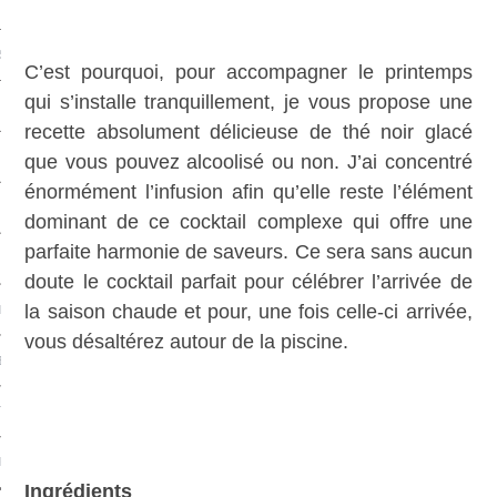
S & FRUITS DE MER
C’est pourquoi, pour accompagner le printemps
qui s’installe tranquillement, je vous propose une
S
recette absolument délicieuse de thé noir glacé
CHS
que vous pouvez alcoolisé ou non. J’ai concentré
énormément l’infusion afin qu’elle reste l’élément
dominant de ce cocktail complexe qui offre une
parfaite harmonie de saveurs. Ce sera sans aucun
doute le cocktail parfait pour célébrer l’arrivée de
la saison chaude et pour, une fois celle-ci arrivée,
L
vous désaltérez autour de la piscine.
EC
TS-UNIS
PE
Ingrédients