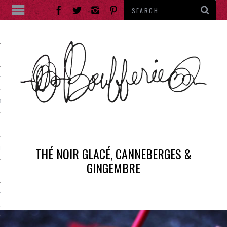
ES
DE RUE
ES
THÉ NOIR GLACÉ, CANNEBERGES &
IES
GINGEMBRE
RANTS
E THÉ
ENTS