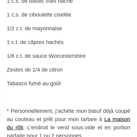
1 c.s. de basilic frais haché
1 c.s. de ciboulette ciselée
1/2 c.t. de mayonnaise
1 c.t. de câpres hachés
1/8 c.t. de sauce Worcestershire
Zestes de 1/4 de citron
S
Tabasco fumé au goût
PHIE
T
* Personnellement, j’achète mon bœuf déjà coupé
au couteau et prêt pour mon tartare à
La maison
du rôti
. L’endroit le vend sous-vide et en portion
parfaite pour 1 ou 2 personnes.