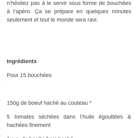
n’hésitez pas à le servir sous forme de bouchées
à l’apéro. Ça se prépare en quelques minutes
S & FRUITS DE MER
seulement et tout le monde sera ravi.
S
CHS
Ingrédients
Pour 15 bouchées
L
EC
150g de boeuf haché au couteau *
TS-UNIS
5 tomates séchées dans l’huile égouttées &
hachées finement
PE