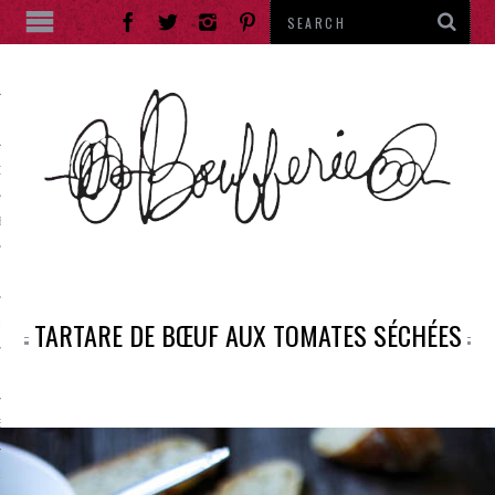
ES
DE RUE
ES
TARTARE DE BŒUF AUX TOMATES SÉCHÉES
IES
RANTS
E THÉ
ENTS