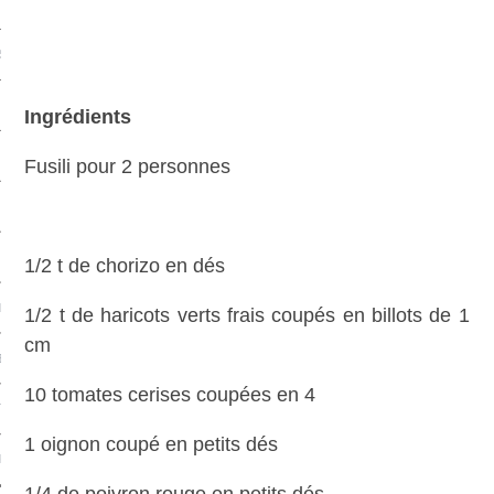
S & FRUITS DE MER
S
Ingrédients
CHS
Fusili pour 2 personnes
1/2 t de chorizo en dés
L
1/2 t de haricots verts frais coupés en billots de 1
cm
EC
10 tomates cerises coupées en 4
TS-UNIS
1 oignon coupé en petits dés
PE