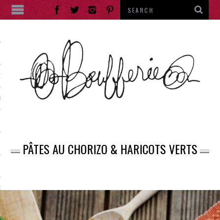
ES
DE RUE
ES
PÂTES AU CHORIZO & HARICOTS VERTS
IES
RANTS
E THÉ
ENTS