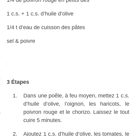
1/4 de poivron rouge en petits dés
1 c.s. + 1 c.s. d’huile d’olive
1/4 t d’eau de cuisson des pâtes
sel & poivre
S
3 Étapes
PHIE
Dans une poêle, à feu moyen, mettez 1 c.s.
d’huile d’olive, l’oignon, les haricots, le
T
poivron rouge et le chorizo. Laissez le tout
cuire 5 minutes.
Ajoutez 1 c.s. d’huile d’olive, les tomates, le