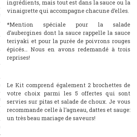
ingrédients, mais tout est dans la sauce ou la
vinaigrette qui accompagne chacune d’elles.
S & FRUITS DE MER
*Mention spéciale pour la salade
S
d’aubergines dont la sauce rappelle la sauce
teriyaki et pour la purée de poivrons rouges
CHS
épicés… Nous en avons redemandé à trois
reprises!
Le Kit comprend également 2 brochettes de
L
votre choix parmi les 5 offertes qui sont
EC
servies sur pitas et salade de choux. Je vous
recommande celle à l’agneau, dattes et sauge:
TS-UNIS
un très beau mariage de saveurs!
PE