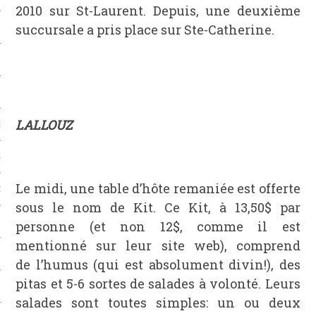
2010 sur St-Laurent. Depuis, une deuxième
succursale a pris place sur Ste-Catherine.
CAFÉS
ES
LALLOUZ
ES
GES
Le midi, une table d’hôte remaniée est offerte
ONS
sous le nom de Kit. Ce Kit, à 13,50$ par
ERS
personne (et non 12$, comme il est
mentionné sur leur site web), comprend
TS
de l’humus (qui est absolument divin!), des
pitas et 5-6 sortes de salades à volonté. Leurs
salades sont toutes simples: un ou deux