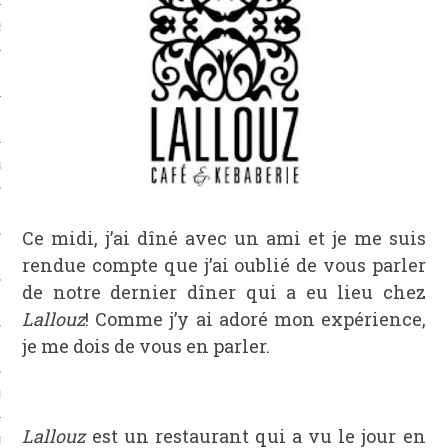
S
 ATELIERS
NS
Ce midi, j’ai dîné avec un ami et je me suis
& VINAIGRES
rendue compte que j’ai oublié de vous parler
de notre dernier dîner qui a eu lieu chez
Lallouz
! Comme j’y ai adoré mon expérience,
je me dois de vous en parler.
SMES
Lallouz
est un restaurant qui a vu le jour en
MANGER