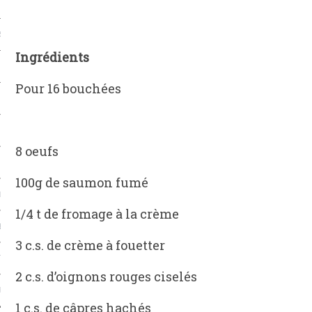
S & FRUITS DE MER
Ingrédients
S
Pour 16 bouchées
CHS
8 oeufs
100g de saumon fumé
L
1/4 t de fromage à la crème
EC
3 c.s. de crème à fouetter
TS-UNIS
2 c.s. d’oignons rouges ciselés
PE
1 c.s. de câpres hachés