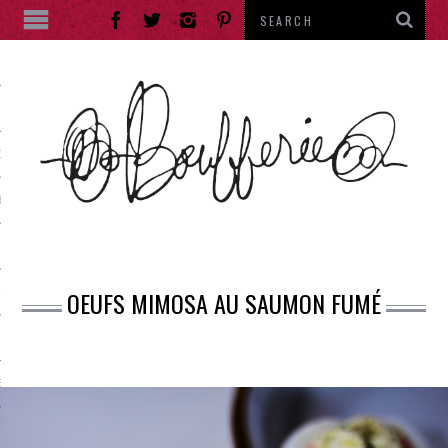
ES
DE RUE
ES
OEUFS MIMOSA AU SAUMON FUMÉ
IES
RANTS
E THÉ
ENTS