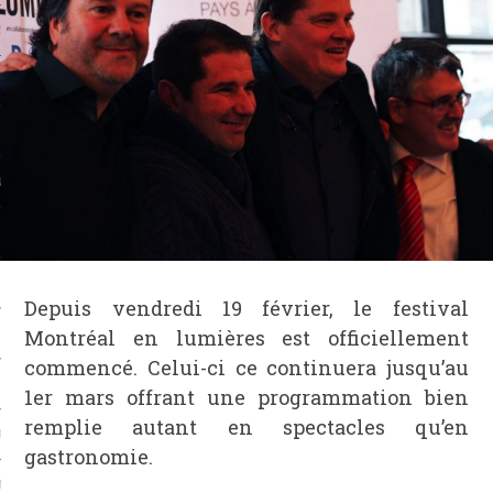
S
 ATELIERS
NS
& VINAIGRES
Depuis vendredi 19 février, le festival
Montréal en lumières est officiellement
commencé. Celui-ci ce continuera jusqu’au
1er mars offrant une programmation bien
remplie autant en spectacles qu’en
SMES
gastronomie.
MANGER