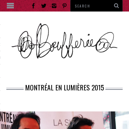
ES
DE RUE
ES
MONTRÉAL EN LUMIÈRES 2015
IES
RANTS
E THÉ
ENTS