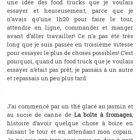
une idée des food trucks que je voulais
essayer et heureusement, parce que je
CAFÉS
n’avais qu’une 1h20 pour faire le tour,
attendre en ligne, commander et manger
avant d’aller travailler! Ce n’a pas été très
ES
long que je suis passée en troisième vitesse
pour essayer le plus de choses possibles! C’est
ES
pourquoi, quand un food truck que je voulais
essayer n’était pas prêt, je passais à un autre
GES
et repassais un peu plus tard.
ONS
ERS
J’ai commencé par un thé glacé au jasmin et
TS
au sucre de canne de
La boîte à fromages
,
histoire d’avoir quelque chose à boire en
faisant le tour et en attendant mon copain.
Je ne sais pas trop quoi vous en dire à part