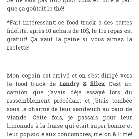
que ça goûtait le thé!
S & FRUITS DE MER
*Fait intéressant: ce food truck a des cartes
fidélité, après 10 achats de 10$, le 11e repas est
S
gratuit! Ça vaut la peine si vous aimez la
CHS
raclette!
Mon copain est arrivé et on s’est dirigé vers
le food truck de
Landry & filles.
C’est un
L
camion que j’avais déjà essayé lors du
rassemblement précédant et j’étais tombée
EC
sous le charme de leur sandwich au pain de
TS-UNIS
viande! Cette fois, je passais pour leur
limonade à la fraise qui était super bonne et
PE
leur pop sicle aux concombres, melon & lime!