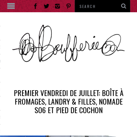
ES
DE RUE
ES
PREMIER VENDREDI DE JUILLET: BOÎTE À
IES
FROMAGES, LANDRY & FILLES, NOMADE
RANTS
SO6 ET PIED DE COCHON
E THÉ
ENTS