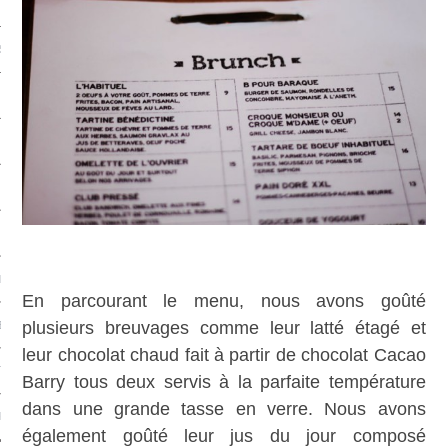
S & FRUITS DE MER
S
CHS
L
En parcourant le menu, nous avons goûté
plusieurs breuvages comme leur latté étagé et
EC
leur chocolat chaud fait à partir de chocolat Cacao
TS-UNIS
Barry tous deux servis à la parfaite température
dans une grande tasse en verre. Nous avons
PE
également goûté leur jus du jour composé