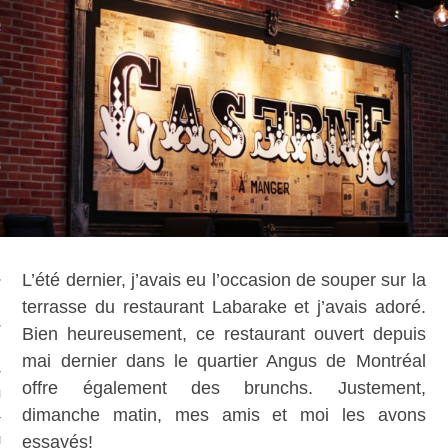
S
 ATELIERS
NS
& VINAIGRES
L’été dernier, j’avais eu l’occasion de souper sur la
terrasse du restaurant Labarake et j’avais adoré.
Bien heureusement, ce restaurant ouvert depuis
mai dernier dans le quartier Angus de Montréal
offre également des brunchs. Justement,
SMES
dimanche matin, mes amis et moi les avons
essayés!
MANGER