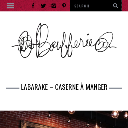
ES
DE RUE
ES
LABARAKE – CASERNE À MANGER
IES
RANTS
E THÉ
ENTS