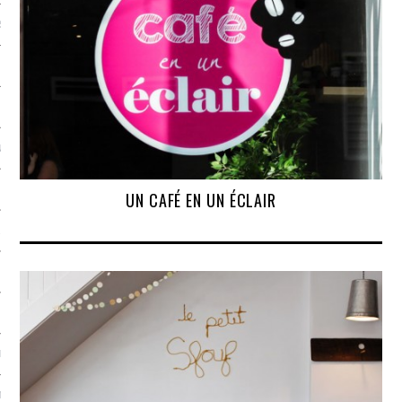
S
 ATELIERS
NS
UN CAFÉ EN UN ÉCLAIR
& VINAIGRES
SMES
MANGER