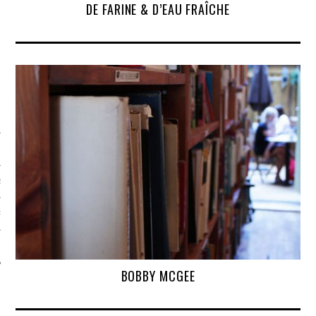
DE FARINE & D’EAU FRAÎCHE
S
PHIE
T
BOBBY MCGEE